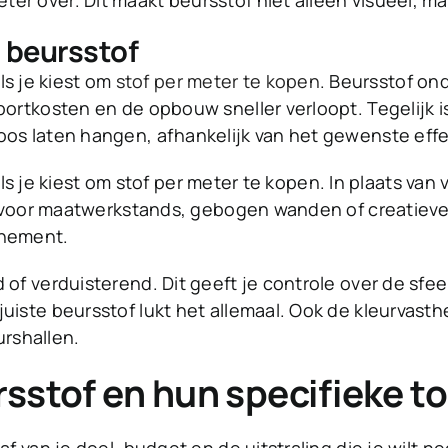
er over. Dit maakt beursstof niet alleen visueel, ma
 beursstof
als je kiest om
stof per meter te kopen
. Beursstof ond
portkosten en de opbouw sneller verloopt. Tegelijk i
oos laten hangen, afhankelijk van het gewenste effe
t als je kiest om stof per meter te kopen. In plaats v
al voor maatwerkstands, gebogen wanden of creatieve 
enement.
of verduisterend. Dit geeft je controle over de sfeer
iste beursstof lukt het allemaal. Ook de kleurvastheid
urshallen.
rsstof en hun specifieke 