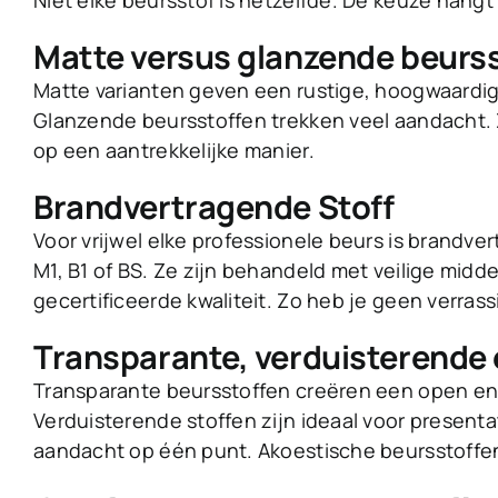
Niet elke beursstof is hetzelfde. De keuze hangt a
Matte versus glanzende beurs
Matte varianten geven een rustige, hoogwaardige 
Glanzende beursstoffen trekken veel aandacht. Ze
op een aantrekkelijke manier.
Brandvertragende Stoff
Voor vrijwel elke professionele beurs is brandv
M1, B1 of BS. Ze zijn behandeld met veilige midd
gecertificeerde kwaliteit. Zo heb je geen verrass
Transparante, verduisterende 
Transparante beursstoffen creëren een open en lic
Verduisterende stoffen zijn ideaal voor presentat
aandacht op één punt. Akoestische beursstoffen z