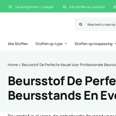
Ga
Levering binnen 1-2 dagen
Alle stoffen op voorraad
naar
inhoud
Zoeken
naar:
Alle Stoffen
Stoffen op type
Stoffen op toepassing
Home
»
Beursstof De Perfecte Keuze Voor Professionele Beur
Beursstof De Perf
Beursstands En E