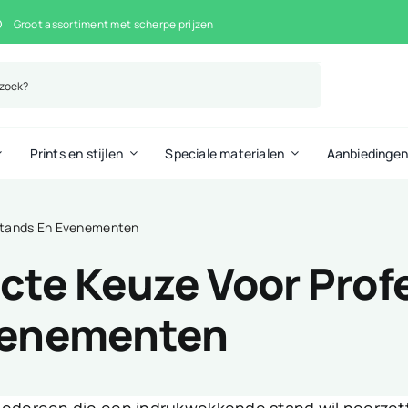
Groot assortiment met scherpe prijzen
Prints en stijlen
Speciale materialen
Aanbiedinge
sstands En Evenementen
ecte Keuze Voor Prof
venementen