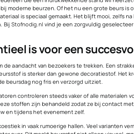
 iedereen die een indrukwekkende stand wil neerzette
bij moderne beurzen. Of het nu een grote beurs is of
eriaal is speciaal gemaakt. Het blijft mooi, zelfs na l
 Bij
Stofnodig.nl
vind je een zorgvuldig geselecteer
ieel is voor een succesvo
 de aandacht van bezoekers te trekken. Een strakke
Beursstof is sterker dan gewone decoratiestof. Het kr
de beursdag nog fris en verzorgd uitziet.
isatoren controleren steeds vaker of alle materiale
ze stoffen zijn behandeld zodat ze bij contact met
uw en tijdens het evenement zelf.
oestiek in vaak rumoerige hallen. Veel varianten ve