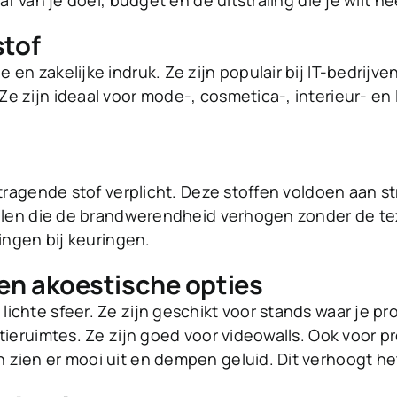
f van je doel, budget en de uitstraling die je wilt n
stof
en zakelijke indruk. Ze zijn populair bij IT-bedrijv
 zijn ideaal voor mode-, cosmetica-, interieur- en l
ertragende stof verplicht. Deze stoffen voldoen aan 
elen die de brandwerendheid verhogen zonder de textu
ingen bij keuringen.
en akoestische opties
hte sfeer. Ze zijn geschikt voor stands waar je prod
ieruimtes. Ze zijn goed voor videowalls. Ook voor pro
ien er mooi uit en dempen geluid. Dit verhoogt het 