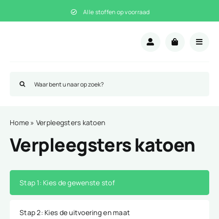
Ga
Alle stoffen op voorraad
naar
inhoud
Zoeken
naar:
Home
»
Verpleegsters katoen
Verpleegsters katoen
Stap 1
: Kies de gewenste stof
Stap 2
: Kies de uitvoering en maat