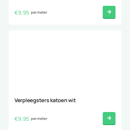
€
9,95
per meter
Verpleegsters katoen wit
€
9,95
per meter