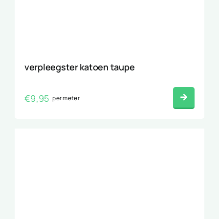
verpleegster katoen taupe
€
9,95
per meter