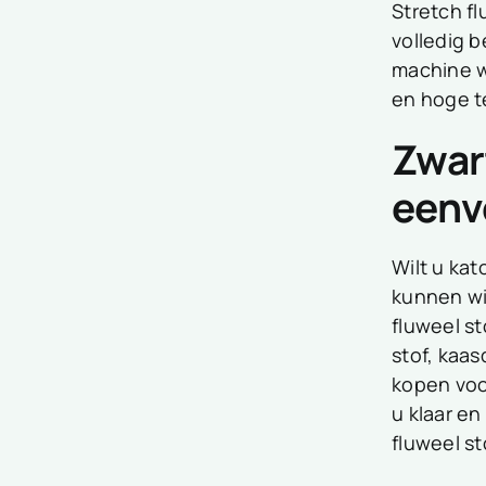
Stretch fl
volledig 
machine w
en hoge t
Zwart
eenv
Wilt u kat
kunnen wij
fluweel s
stof, kaa
kopen voo
u klaar e
fluweel st