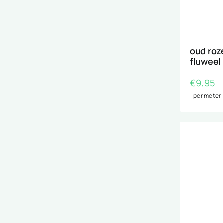
oud roz
fluweel
€
9,95
per meter