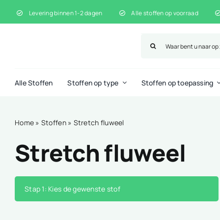
Ga
Levering binnen 1-2 dagen
Alle stoffen op voorraad
naar
inhoud
Zoeken
naar:
Alle Stoffen
Stoffen op type
Stoffen op toepassing
Home
»
Stoffen
»
Stretch fluweel
Stretch fluweel
Stap 1
: Kies de gewenste stof