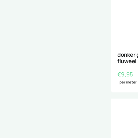
donker g
fluweel
€
9,95
per meter