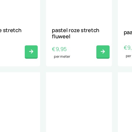
e stretch
pastel roze stretch
paa
fluweel
€
9
€
9,95
per
per meter