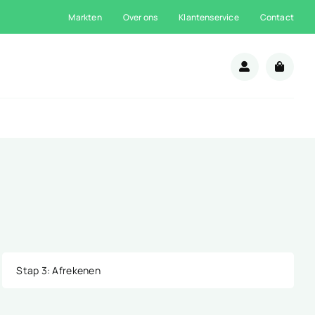
Markten
Over ons
Klantenservice
Contact
n
Stap 3
: Afrekenen