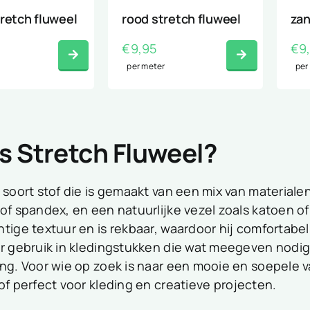
tretch fluweel
rood stretch fluweel
zan
€
9,95
€
9
per meter
per
is Stretch Fluweel?
 soort stof die is gemaakt van een mix van material
of spandex, en een natuurlijke vezel zoals katoen of
tige textuur en is rekbaar, waardoor hij comfortabel 
or gebruik in kledingstukken die wat meegeven nodi
ng. Voor wie op zoek is naar een mooie en soepele v
of perfect voor kleding en creatieve projecten.