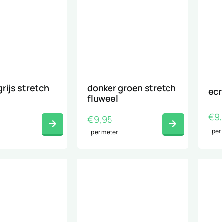
rijs stretch
donker groen stretch
ecr
fluweel
€
9
€
9,95
per
per meter