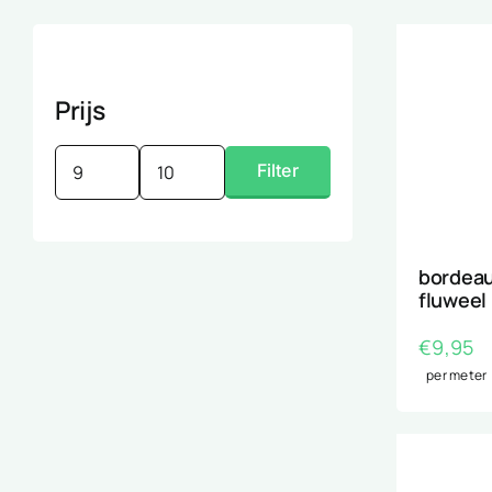
Prijs
Filter
Min.
Max.
prijs
prijs
bordeau
fluweel
€
9,95
per meter