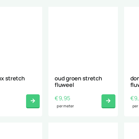
x stretch
oud groen stretch
don
fluweel
flu
€
9,95
€
9
per meter
per