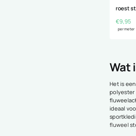
roest s
€
9,95
per meter
Wat 
Het is een
polyester 
fluweelach
ideaal vo
sportkledi
fluweel
st