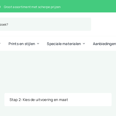
Groot assortiment met scherpe prijzen
Prints en stijlen
Speciale materialen
Aanbiedinge
Stap 2
: Kies de uitvoering en maat