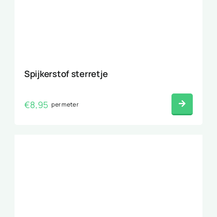
Spijkerstof sterretje
€
8,95
per meter