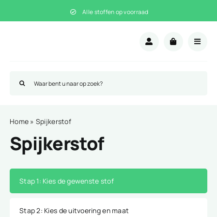
Ga
Alle stoffen op voorraad
naar
inhoud
Zoeken
naar:
Home
»
Spijkerstof
Spijkerstof
Stap 1
: Kies de gewenste stof
Stap 2
: Kies de uitvoering en maat