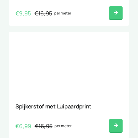
€
9,95
€
16,95
per meter
Oorspronkelijke
Huidige
prijs
prijs
was:
is:
€16,95.
€9,95.
Spijkerstof met Luipaardprint
€
6,99
€
16,95
per meter
Oorspronkelijke
Huidige
prijs
prijs