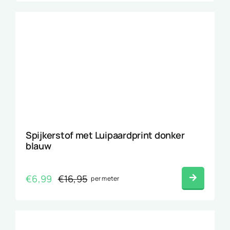
was:
is:
€16,95.
€6,99.
Spijkerstof met Luipaardprint donker
blauw
€
6,99
€
16,95
per meter
Oorspronkelijke
Huidige
prijs
prijs
was:
is:
€16,95.
€6,99.