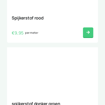
Spijkerstof rood
€
9,95
per meter
spijkerstof donker groen