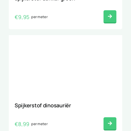
€
9,95
per meter
Spijkerstof dinosauriër
€
8,99
per meter