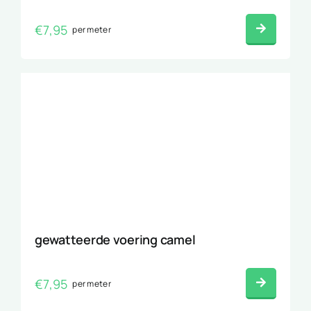
€
7,95
per meter
gewatteerde voering camel
€
7,95
per meter