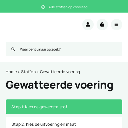
Ga
Alle stoffen op voorraad
naar
inhoud
Zoeken
naar:
Home
»
Stoffen
»
Gewatteerde voering
Gewatteerde voering
Stap 1
: Kies de gewenste stof
Stap 2
: Kies de uitvoering en maat