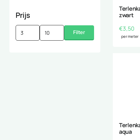
Terlenk
Prijs
zwart
€
3,50
Filter
Min.
Max.
per meter
prijs
prijs
Terlenk
aqua