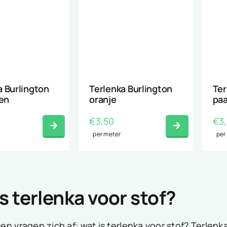
a Burlington
Terlenka Burlington
Ter
oen
oranje
paa
€
3,50
€
3
per meter
per
s terlenka voor stof?
n vragen zich af: wat is terlenka voor stof? Terlenka