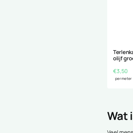
Terlenk
olijf gr
€
3,50
per meter
Wat i
Veel mense