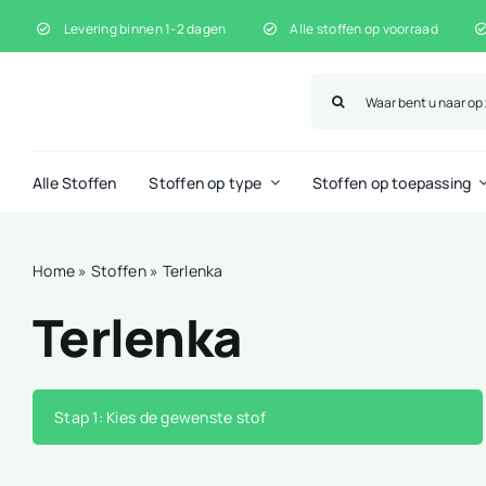
Ga
Levering binnen 1-2 dagen
Alle stoffen op voorraad
naar
inhoud
Zoeken
naar:
Alle Stoffen
Stoffen op type
Stoffen op toepassing
Home
»
Stoffen
»
Terlenka
Terlenka
Stap 1
: Kies de gewenste stof