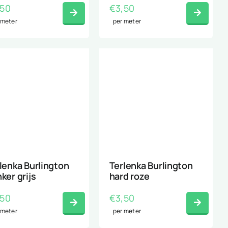
,50
€
3,50
 meter
per meter
lenka Burlington
Terlenka Burlington
ker grijs
hard roze
,50
€
3,50
 meter
per meter