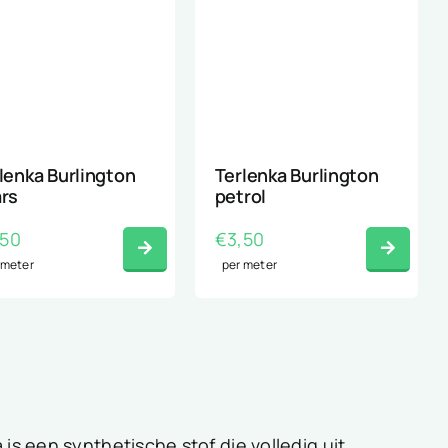
lenka Burlington
Terlenka Burlington
rs
petrol
,50
€
3,50
 meter
per meter
 is een synthetische stof die volledig uit