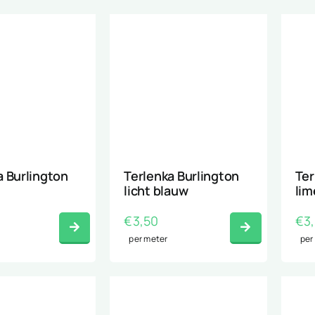
a Burlington
Terlenka Burlington
Ter
licht blauw
lim
€
3,50
€
3
per meter
per