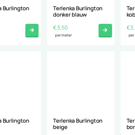
a Burlington
Terlenka Burlington
Ter
donker blauw
kob
€
3,50
€
3
per meter
per
a Burlington
Terlenka Burlington
Ter
beige
bor