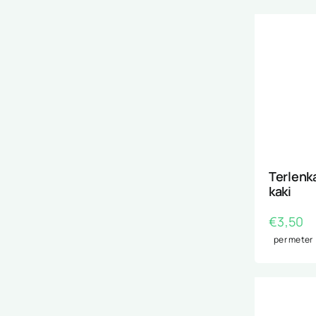
Terlenk
kaki
€
3,50
per meter