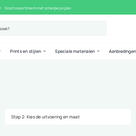
Groot assortiment met scherpe prijzen
Prints en stijlen
Speciale materialen
Aanbiedinge
Stap 2
: Kies de uitvoering en maat