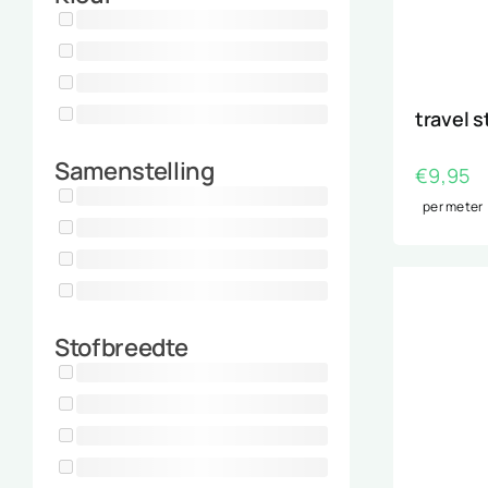
travel s
Samenstelling
€
9,95
per meter
Stofbreedte