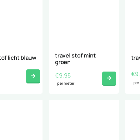
travel stof mint
tof licht blauw
tra
groen
€
9
€
9,95
per
per meter