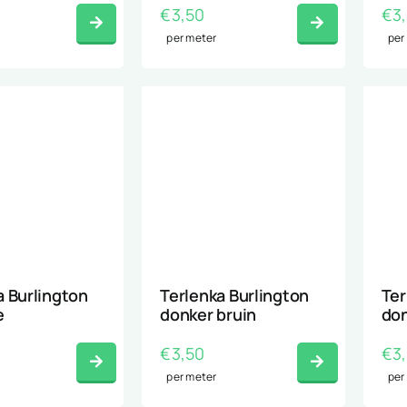
€
3,50
€
3
per meter
per
a Burlington
Terlenka Burlington
Ter
e
donker bruin
don
€
3,50
€
3
per meter
per