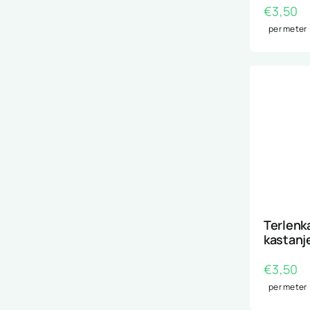
€
3,50
per meter
Terlenk
kastanj
€
3,50
per meter