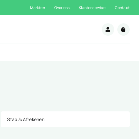
Markten
Over ons
Klantenservice
Contact
n
Stap 3
: Afrekenen