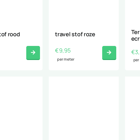
Ter
tof rood
travel stof roze
ecr
€
9,95
€
3
per meter
per