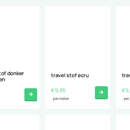
tof donker
travel stof ecru
tra
oen
€
9,95
€
9
per meter
per