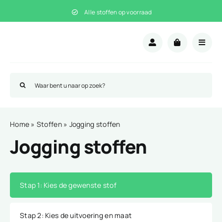
Ga
Alle stoffen op voorraad
naar
inhoud
Zoeken
naar:
Home
»
Stoffen
»
Jogging stoffen
Jogging stoffen
Stap 1
: Kies de gewenste stof
Stap 2
: Kies de uitvoering en maat