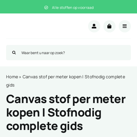
Ga
Alle stoffen op voorraad
naar
inhoud
Zoeken
naar:
Home
»
Canvas stof per meter kopen | Stofnodig complete
gids
Canvas stof per meter
kopen | Stofnodig
complete gids