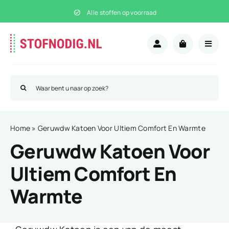
Ga
Alle stoffen op voorraad
naar
inhoud
Zoeken
naar:
Home
»
Geruwdw Katoen Voor Ultiem Comfort En Warmte
Geruwdw Katoen Voor
Ultiem Comfort En
Warmte