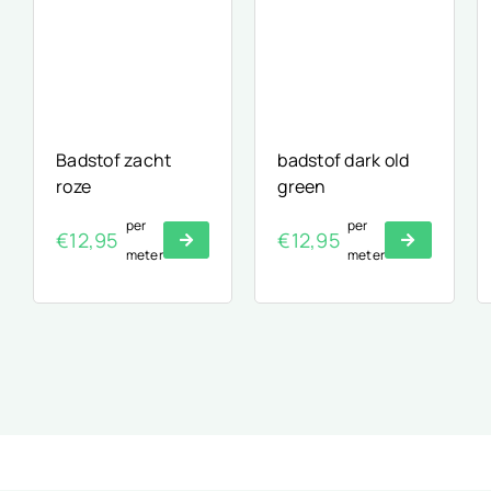
Badstof zacht
badstof dark old
roze
green
per
per
€
12,95
€
12,95
meter
meter