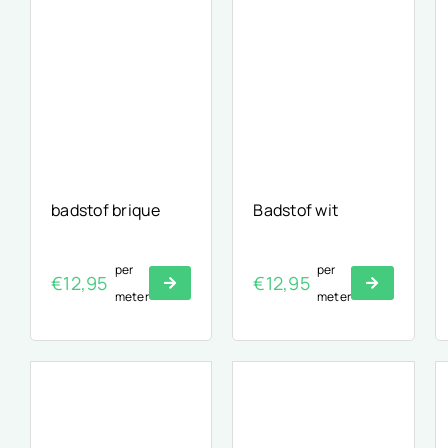
badstof brique
Badstof wit
per
per
€
12,95
€
12,95
meter
meter