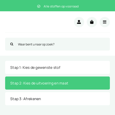
Ga
Alle stoffen op voorraad
naar
inhoud
Zoeken
naar:
Stap 1
: Kies de gewenste stof
Stap 2
: Kies de uitvoering en maat
Stap 3
: Afrekenen