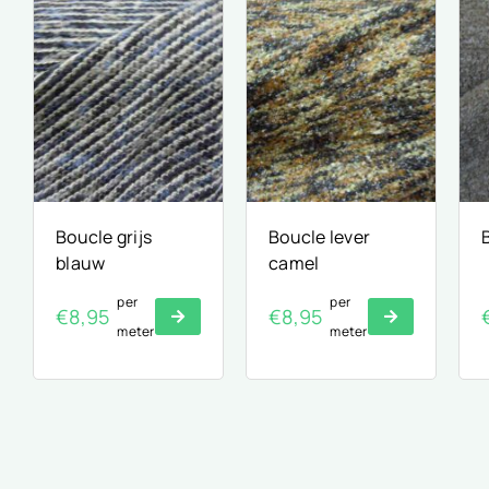
Boucle grijs
Boucle lever
blauw
camel
per
per
€
8,95
€
8,95
meter
meter