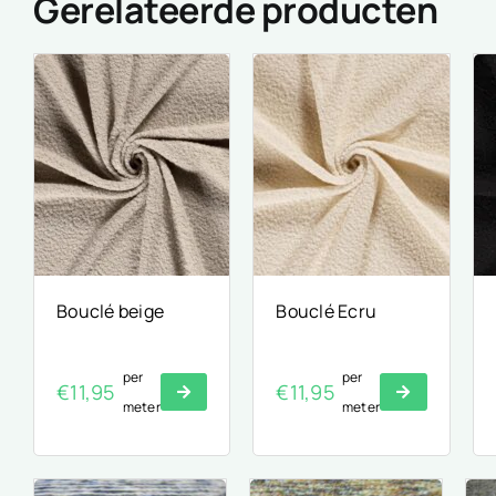
Gerelateerde producten
Bouclé beige
Bouclé Ecru
per
per
€
11,95
€
11,95
meter
meter