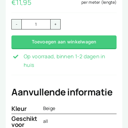
€
11,95
per meter (lengte)
Boucle
camel
Toevoegen aan winkelwagen
aantal
Op voorraad, binnen 1-2 dagen in
huis
Aanvullende informatie
Kleur
Beige
Geschikt
all
voor