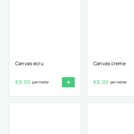
Canvas ecru
Canvas creme
€
8,99
€
8,99
per meter
per meter