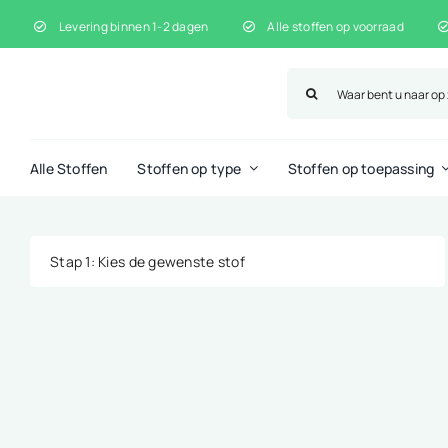
Ga
Levering binnen 1-2 dagen
Alle stoffen op voorraad
naar
inhoud
Zoeken
naar:
Alle Stoffen
Stoffen op type
Stoffen op toepassing
Stap 1
: Kies de gewenste stof