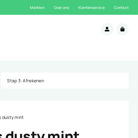
Markten
Over ons
Klantenservice
Contact
n
Stap 3
: Afrekenen
 dusty mint
 dusty mint