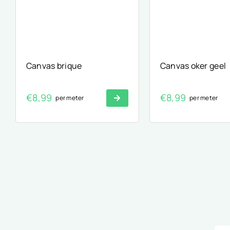
Canvas brique
Canvas oker geel
€
8,99
€
8,99
per meter
per meter