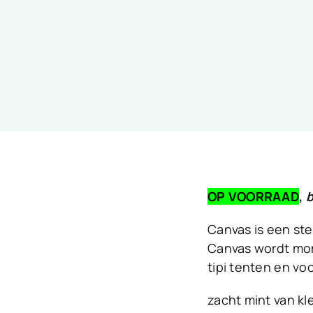
OP VOORRAAD
,
b
Canvas is een ster
Canvas wordt mom
tipi tenten en vo
zacht mint van kl