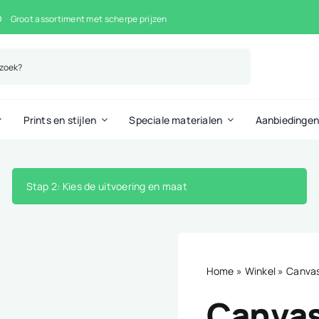
Groot assortiment met scherpe prijzen
Prints en stijlen
Speciale materialen
Aanbiedinge
Stap 2
: Kies de uitvoering en maat
Home
»
Winkel
»
Canvas
Canvas