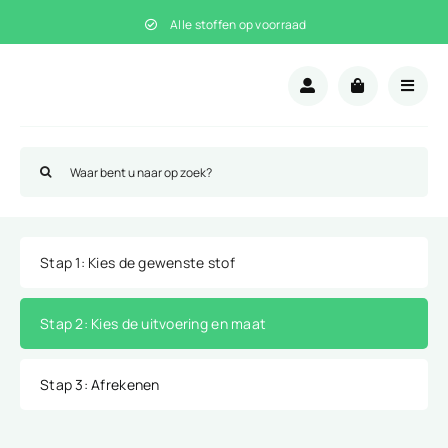
Ga
Alle stoffen op voorraad
naar
inhoud
Zoeken
naar:
Stap 1
: Kies de gewenste stof
Stap 2
: Kies de uitvoering en maat
Stap 3
: Afrekenen