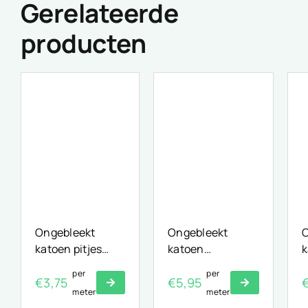
Gerelateerde
producten
Ongebleekt
Ongebleekt
O
katoen pitjes
katoen
k
katoen
Schildersdoek
per
per
€
3,75
€
5,95
meter
meter