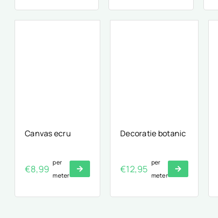
Canvas ecru
Decoratie botanic
per
per
€
8,99
€
12,95
meter
meter