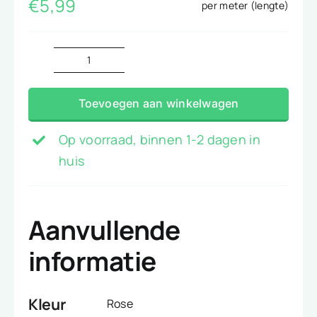
€
5,99
per meter (lengte)
Fleece
hard
Toevoegen aan winkelwagen
roze
aantal
Op voorraad, binnen 1-2 dagen in
huis
Aanvullende
informatie
Kleur
Rose