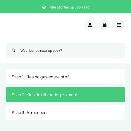
Ga
Alle stoffen op voorraad
naar
inhoud
Zoeken
naar:
Stap 1
: Kies de gewenste stof
Stap 2
: Kies de uitvoering en maat
Stap 3
: Afrekenen