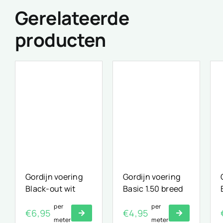
Gerelateerde
producten
Gordijn voering
Gordijn voering
Black-out wit
Basic 1.50 breed
per
per
€
6,95
€
4,95
meter
meter