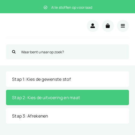
Ga
Alle stoffen op voorraad
naar
inhoud
Zoeken
naar:
Stap 1
: Kies de gewenste stof
Stap 2
: Kies de uitvoering en maat
Stap 3
: Afrekenen