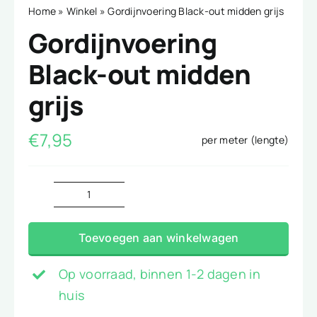
Home
»
Winkel
»
Gordijnvoering Black-out midden grijs
Gordijnvoering
Black-out midden
grijs
€
7,95
per meter (lengte)
Gordijnvoering
Black-
Toevoegen aan winkelwagen
out
midden
Op voorraad, binnen 1-2 dagen in
grijs
huis
aantal