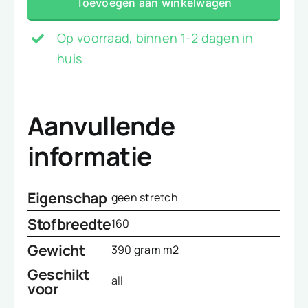
Toevoegen aan winkelwagen
wit
aantal
Op voorraad, binnen 1-2 dagen in
huis
Aanvullende
informatie
Eigenschap
geen stretch
Stofbreedte
160
Gewicht
390 gram m2
Geschikt
all
voor