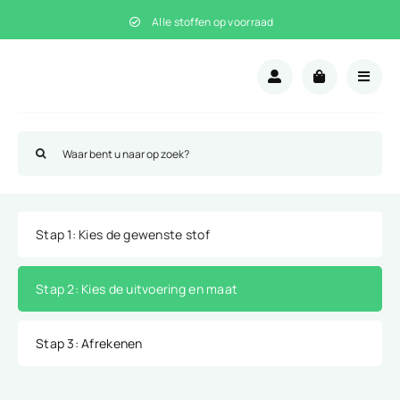
Ga
Alle stoffen op voorraad
naar
inhoud
Zoeken
naar:
Stap 1
: Kies de gewenste stof
Stap 2
: Kies de uitvoering en maat
Stap 3
: Afrekenen