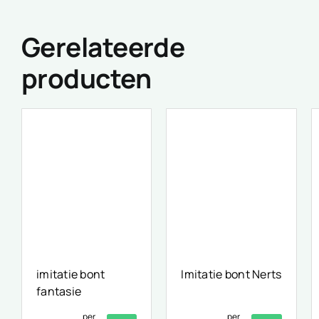
Gerelateerde
producten
imitatie bont
Imitatie bont Nerts
fantasie
per
per