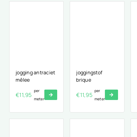
jogging antraciet
joggingstof
mêlee
brique
per
per
€
11,95
€
11,95
meter
meter