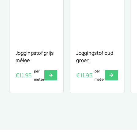
Joggingstof grijs
Joggingstof oud
mêlee
groen
per
per
€
11,95
€
11,95
meter
meter