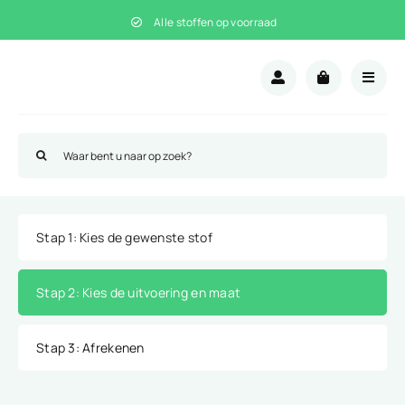
Ga
Alle stoffen op voorraad
naar
inhoud
Zoeken
naar:
Stap 1
: Kies de gewenste stof
Stap 2
: Kies de uitvoering en maat
Stap 3
: Afrekenen