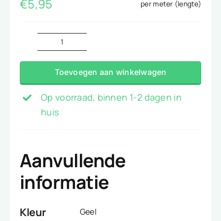
€
5,95
per meter (lengte)
katoen
geel
Toevoegen aan winkelwagen
aantal
Op voorraad, binnen 1-2 dagen in
huis
Aanvullende
informatie
Kleur
Geel