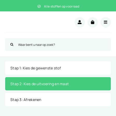
Ga
Alle stoffen op voorraad
naar
inhoud
Zoeken
naar:
Stap 1
: Kies de gewenste stof
Stap 2
: Kies de uitvoering en maat
Stap 3
: Afrekenen