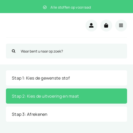
Ga
Alle stoffen op voorraad
naar
inhoud
Zoeken
naar:
Stap 1
: Kies de gewenste stof
Stap 2
: Kies de uitvoering en maat
Stap 3
: Afrekenen