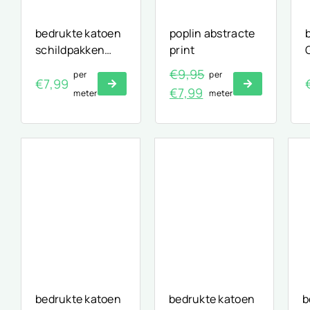
bedrukte katoen
poplin abstracte
schildpakken
print
print
€
9,95
per
per
€
7,99
Oorspronkelijke
Huidige
€
7,99
meter
meter
prijs
prijs
was:
is:
€9,95.
€7,99.
bedrukte katoen
bedrukte katoen
b