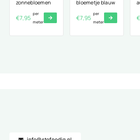
zonnebloemen
bloemetje blauw
a
per
per
€
7,95
€
7,95
meter
meter
info@stofnodig.nl