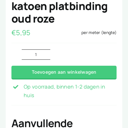
katoen platbinding
oud roze
€
5,95
per meter (lengte)
katoen
platbinding
Toevoegen aan winkelwagen
oud
roze
Op voorraad, binnen 1-2 dagen in
aantal
huis
Aanvullende