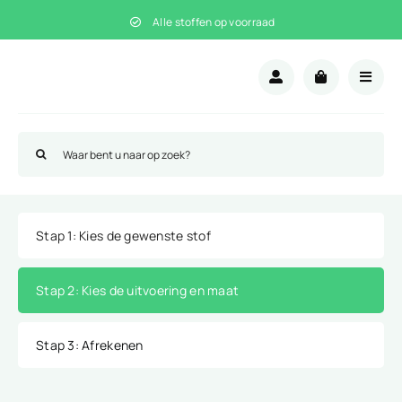
Ga
Alle stoffen op voorraad
naar
inhoud
Zoeken
naar:
Stap 1
: Kies de gewenste stof
Stap 2
: Kies de uitvoering en maat
Stap 3
: Afrekenen