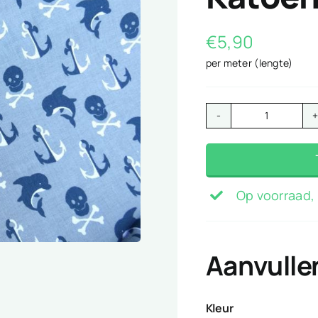
€
5,90
per meter (lengte)
Katoen
pirats
grijs
aantal
Op voorraad, 
Aanvulle
Kleur