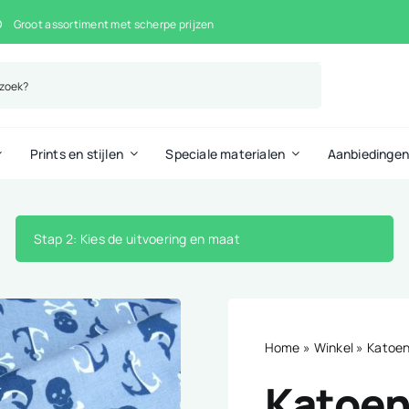
Groot assortiment met scherpe prijzen
Prints en stijlen
Speciale materialen
Aanbiedinge
Stap 2
: Kies de uitvoering en maat
Home
»
Winkel
»
Katoen 
Katoen 