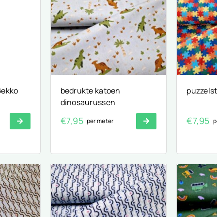
Gekko
bedrukte katoen
puzzels
dinosaurussen
€
7,95
€
7,95
per meter
p