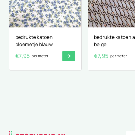
bedrukte katoen
bedrukte katoen 
bloemetje blauw
beige
€
7,95
€
7,95
per meter
per meter