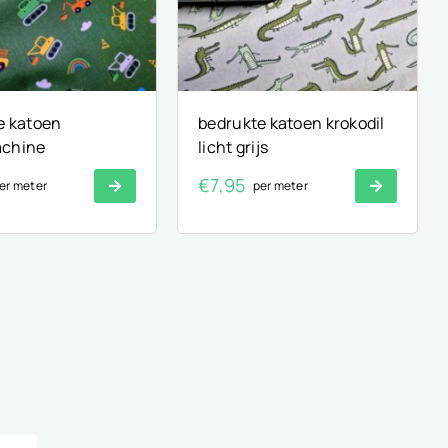
e katoen
bedrukte katoen krokodil
chine
licht grijs
€
7,95
er meter
per meter