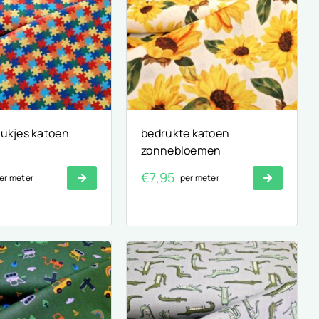
tukjes katoen
bedrukte katoen
zonnebloemen
€
7,95
er meter
per meter