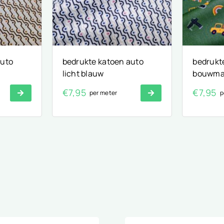
auto
bedrukte katoen auto
bedrukt
licht blauw
bouwma
€
7,95
€
7,95
per meter
p