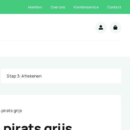
Markten
Over ons
Klantenservice
Contact
n
Stap 3
: Afrekenen
pirats grijs
pirats grijs