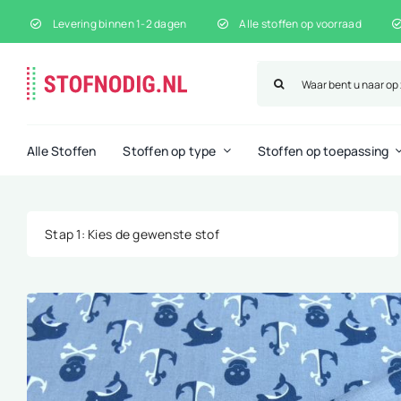
Ga
Levering binnen 1-2 dagen
Alle stoffen op voorraad
naar
inhoud
Zoeken
naar:
Alle Stoffen
Stoffen op type
Stoffen op toepassing
Stap 1
: Kies de gewenste stof