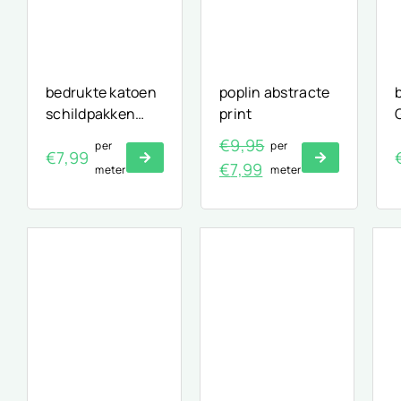
bedrukte katoen
poplin abstracte
schildpakken
print
print
€
9,95
per
per
€
7,99
Oorspronkelijke
Huidige
€
7,99
meter
meter
prijs
prijs
was:
is:
€9,95.
€7,99.