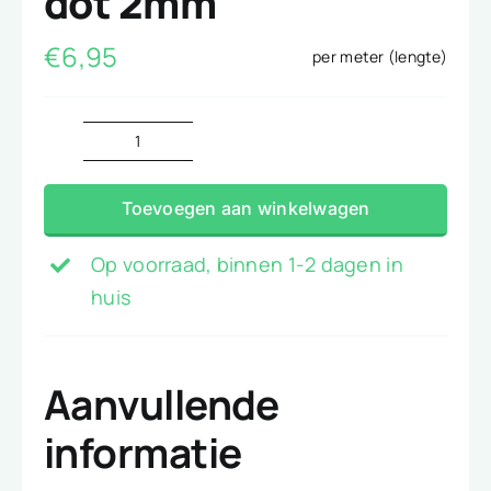
dot 2mm
€
6,95
per meter (lengte)
katoentjes
brique
Toevoegen aan winkelwagen
dot
2mm
Op voorraad, binnen 1-2 dagen in
aantal
huis
Aanvullende
informatie