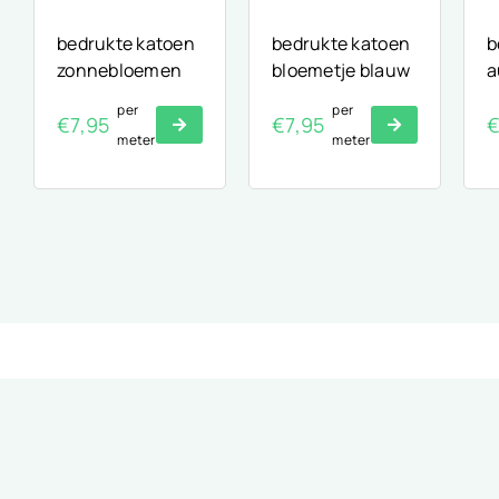
bedrukte katoen
bedrukte katoen
b
zonnebloemen
bloemetje blauw
a
per
per
€
7,95
€
7,95
meter
meter