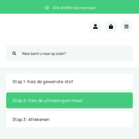
Ga
Alle stoffen op voorraad
naar
inhoud
Zoeken
naar:
Stap 1
: Kies de gewenste stof
Stap 2
: Kies de uitvoering en maat
Stap 3
: Afrekenen