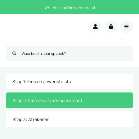
Ga
Alle stoffen op voorraad
naar
inhoud
Zoeken
naar:
Stap 1
: Kies de gewenste stof
Stap 2
: Kies de uitvoering en maat
Stap 3
: Afrekenen