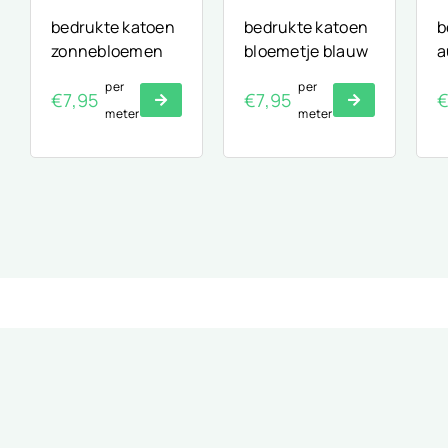
bedrukte katoen
bedrukte katoen
b
zonnebloemen
bloemetje blauw
a
per
per
€
7,95
€
7,95
meter
meter