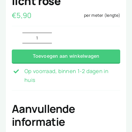
licht rose
€
5,90
per meter (lengte)
Katoentjes
ankertje
Toevoegen aan winkelwagen
licht
rose
Op voorraad, binnen 1-2 dagen in
aantal
huis
Aanvullende
informatie