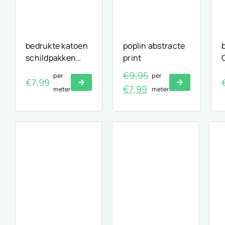
bedrukte katoen
poplin abstracte
schildpakken
print
print
€
9,95
per
per
€
7,99
Oorspronkelijke
Huidige
€
7,99
meter
meter
prijs
prijs
was:
is:
€9,95.
€7,99.