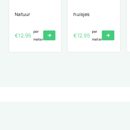
Natuur
huisjes
per
per
€
12,95
€
12,95
meter
meter