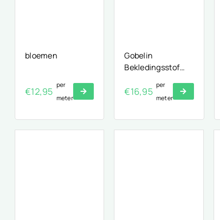
bloemen
Gobelin
Bekledingsstof
Pauw & Bloesem
per
per
€
12,95
€
16,95
meter
meter