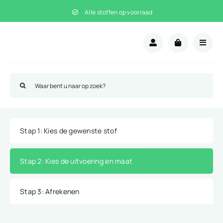
Ga
Alle stoffen op voorraad
naar
inhoud
Zoeken
naar:
Stap 1
: Kies de gewenste stof
Stap 2
: Kies de uitvoering en maat
Stap 3
: Afrekenen