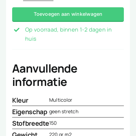
streepje
Toevoegen aan winkelwagen
9
aantal
Op voorraad, binnen 1-2 dagen in
huis
Aanvullende
informatie
Kleur
Multicolor
Eigenschap
geen stretch
Stofbreedte
150
Gewicht
220 gr m2