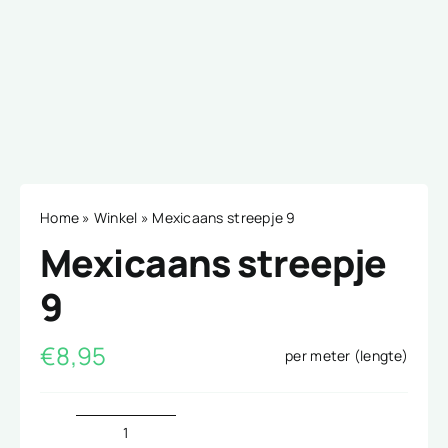
Home
»
Winkel
»
Mexicaans streepje 9
Mexicaans streepje
9
€
8,95
per meter (lengte)
Mexicaans