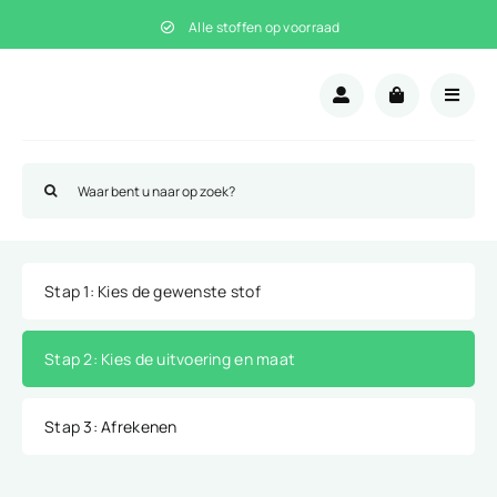
Ga
Alle stoffen op voorraad
naar
inhoud
Zoeken
naar:
Stap 1
: Kies de gewenste stof
Stap 2
: Kies de uitvoering en maat
Stap 3
: Afrekenen