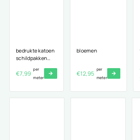
bedrukte katoen
bloemen
schildpakken
print
per
per
€
7,99
€
12,95
meter
meter