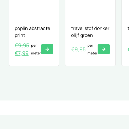
poplin abstracte
travel stof donker
print
olijf groen
€
9,95
per
per
€
9,95
Oorspronkelijke
Huidige
€
7,99
meter
meter
prijs
prijs
was:
is:
€9,95.
€7,99.