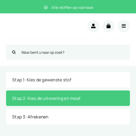
Ga
Alle stoffen op voorraad
naar
inhoud
Zoeken
naar:
Stap 1
: Kies de gewenste stof
Stap 2
: Kies de uitvoering en maat
Stap 3
: Afrekenen