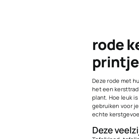
rode k
printj
Deze rode met hul
het een kersttrad
plant. Hoe leuk i
gebruiken voor je
echte kerstgevoe
Deze veelzi