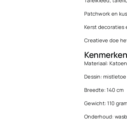
Tafelkleed, tafel
Patchwork en ku
Kerst decoraties 
Creatieve doe het
Kenmerke
Materiaal: Katoe
Dessin: mistleto
Breedte: 140 cm
Gewicht: 110 gra
Onderhoud: wasb