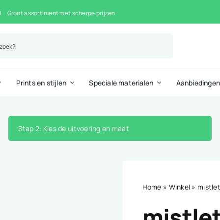
Groot assortiment met scherpe prijzen
Prints en stijlen
Speciale materialen
Aanbiedinge
Stap 2
: Kies de uitvoering en maat
Home
»
Winkel
»
mistle
mistle