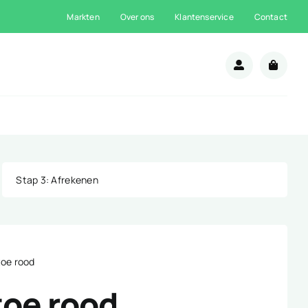
Markten
Over ons
Klantenservice
Contact
n
Stap 3
: Afrekenen
toe rood
toe rood