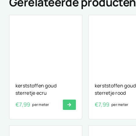
Gerelateerde producten
kerststoffen goud
kerststoffen goud
sterretje ecru
sterretje rood
€
7,99
€
7,99
per meter
per meter