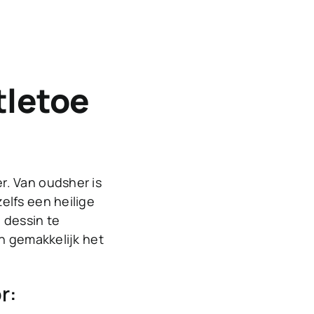
tletoe
r. Van oudsher is
elfs een heilige
 dessin te
en gemakkelijk het
r: