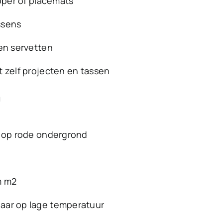
loper of placemats
ssens
en servetten
 zelf projecten en tassen
n
n
e op rode ondergrond
m m2
aar op lage temperatuur