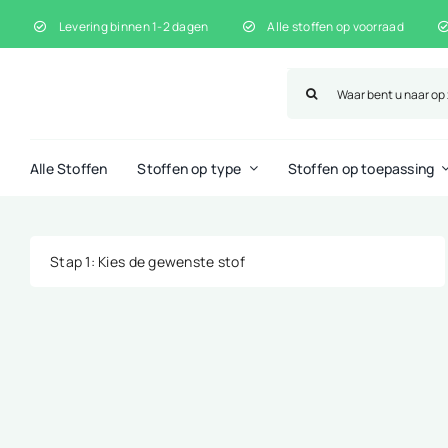
Ga
Levering binnen 1-2 dagen
Alle stoffen op voorraad
naar
inhoud
Zoeken
naar:
Alle Stoffen
Stoffen op type
Stoffen op toepassing
Stap 1
: Kies de gewenste stof