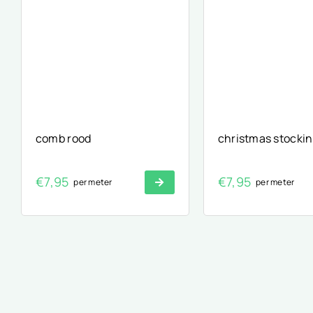
comb rood
christmas stockin
€
7,95
€
7,95
per meter
per meter