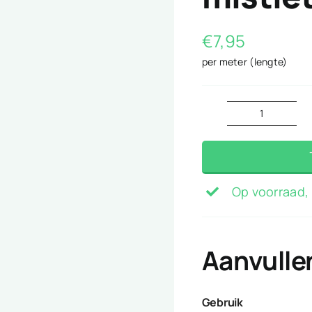
€
7,95
per meter (lengte)
mistleto
rood
aantal
Op voorraad, 
Aanvulle
Gebruik