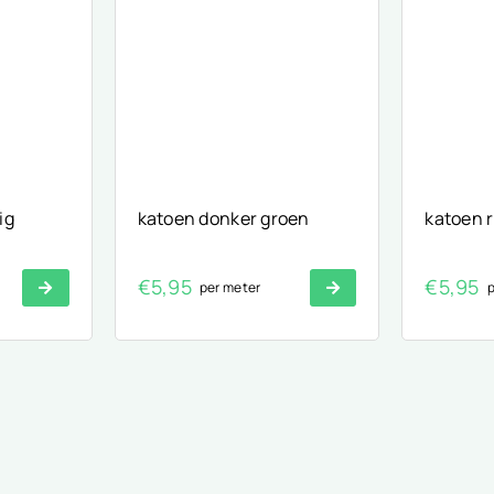
ig
katoen donker groen
katoen 
€
5,95
€
5,95
per meter
p