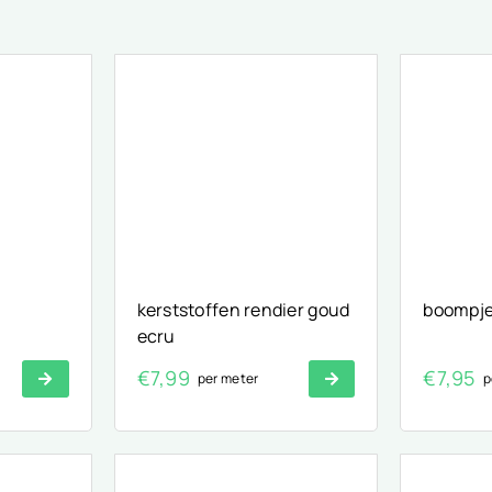
kerststoffen rendier goud
boompj
ecru
€
7,99
€
7,95
per meter
p