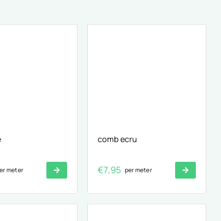
e
comb ecru
€
7,95
er meter
per meter