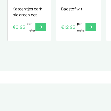
Katoentjes dark
Badstof wit
old green dot
2mm
per
per
€
6,95
€
12,95
meter
meter