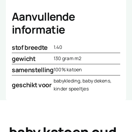
Aanvullende
informatie
stof breedte
1.40
gewicht
130 gram m2
samenstelling
100% katoen
babykleding, baby dekens,
geschikt voor
kinder speeltjes