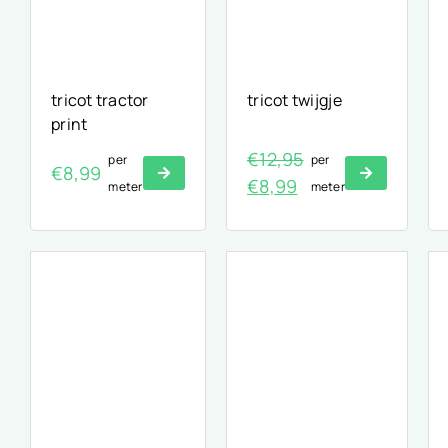
tricot tractor
tricot twijgje
print
€
12,95
per
per
€
8,99
Oorspronkelijke
Huidige
€
8,99
meter
meter
prijs
prijs
was:
is:
€12,95.
€8,99.