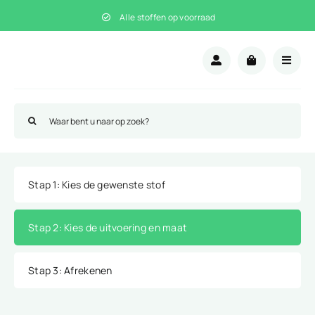
Ga
Alle stoffen op voorraad
naar
inhoud
Zoeken
naar:
Stap 1
: Kies de gewenste stof
Stap 2
: Kies de uitvoering en maat
Stap 3
: Afrekenen