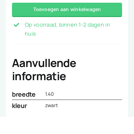
stof
Toevoegen aan winkelwagen
zwart
aantal
Op voorraad, binnen 1-2 dagen in
huis
Aanvullende
informatie
breedte
1.40
kleur
zwart