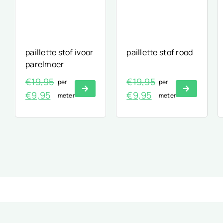
paillette stof ivoor
paillette stof rood
parelmoer
€
19,95
€
19,95
per
per
Oorspronkelijke
Huidige
Oorspronkelijke
Huidige
€
9,95
€
9,95
meter
meter
prijs
prijs
prijs
prijs
was:
is:
was:
is:
€19,95.
€9,95.
€19,95.
€9,95.