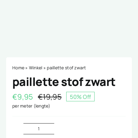
Home
»
Winkel
»
paillette stof zwart
paillette stof zwart
€
9,95
€
19,95
50% Off
Oorspronkelijke
Huidige
per meter (lengte)
prijs
prijs
was:
is:
€19,95.
€9,95.
paillette