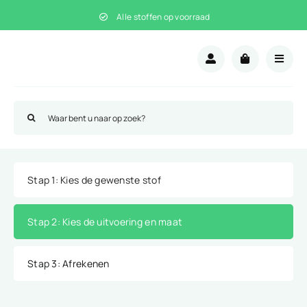
Ga
Alle stoffen op voorraad
naar
inhoud
Zoeken
naar:
Stap 1
: Kies de gewenste stof
Stap 2
: Kies de uitvoering en maat
Stap 3
: Afrekenen