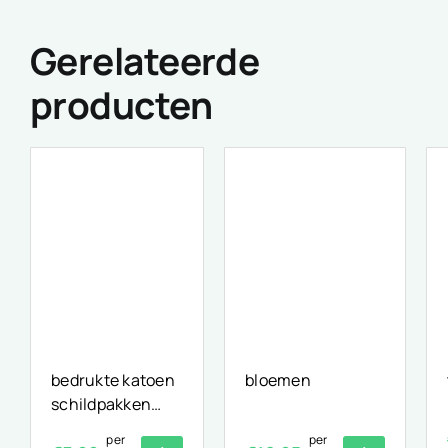
Gerelateerde
producten
bedrukte katoen
bloemen
schildpakken
print
per
per