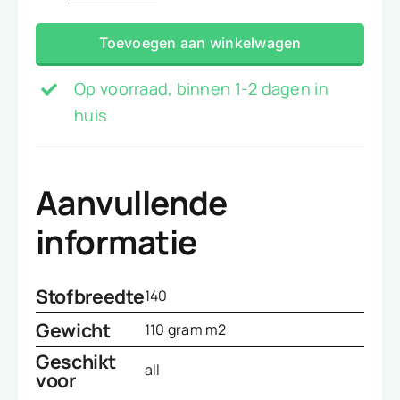
blauw
Toevoegen aan winkelwagen
viscose
aantal
Op voorraad, binnen 1-2 dagen in
huis
Aanvullende
informatie
Stofbreedte
140
Gewicht
110 gram m2
Geschikt
all
voor