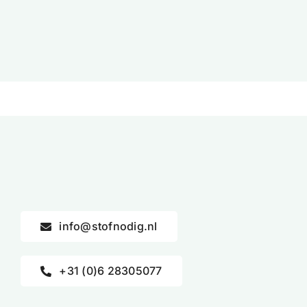
was:
is:
€9,95.
€7,99.
info@stofnodig.nl
+31 (0)6 28305077