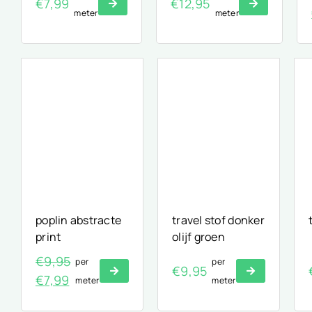
€
7,99
€
12,95
meter
meter
poplin abstracte
travel stof donker
print
olijf groen
€
9,95
per
per
€
9,95
Oorspronkelijke
Huidige
€
7,99
meter
meter
prijs
prijs