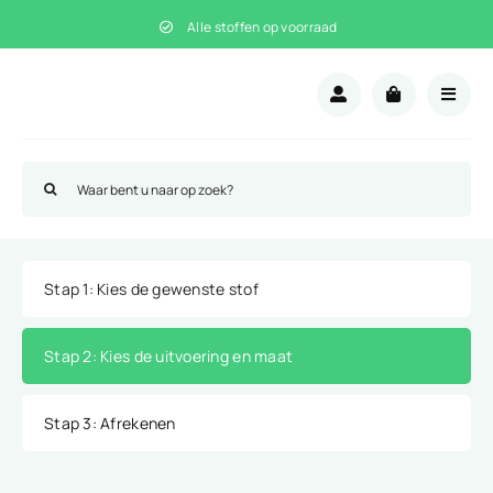
Ga
Alle stoffen op voorraad
naar
inhoud
Zoeken
naar:
Stap 1
: Kies de gewenste stof
Stap 2
: Kies de uitvoering en maat
Stap 3
: Afrekenen