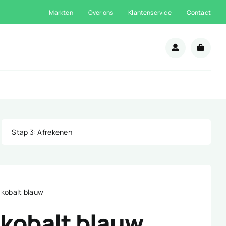
Markten
Over ons
Klantenservice
Contact
n
Stap 3
: Afrekenen
 kobalt blauw
 kobalt blauw