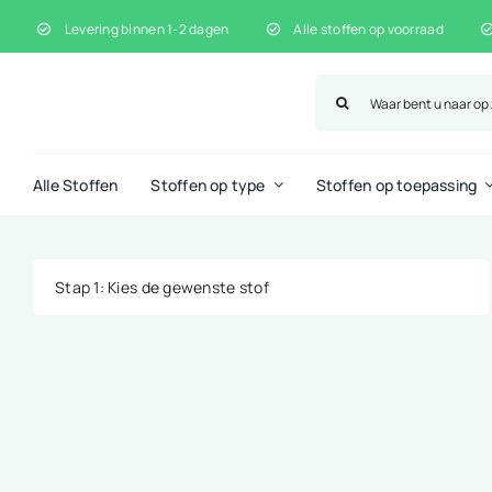
Ga
Levering binnen 1-2 dagen
Alle stoffen op voorraad
naar
inhoud
Zoeken
naar:
Alle Stoffen
Stoffen op type
Stoffen op toepassing
Stap 1
: Kies de gewenste stof