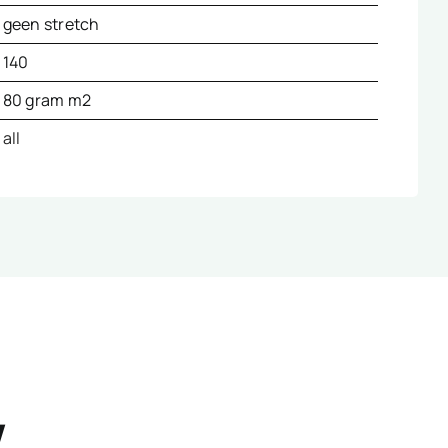
geen stretch
140
80 gram m2
all
w