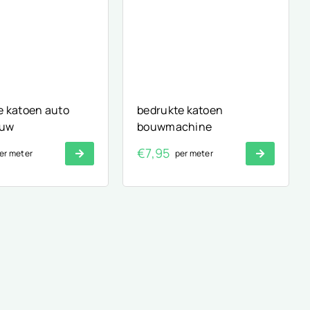
e katoen auto
bedrukte katoen
auw
bouwmachine
€
7,95
er meter
per meter