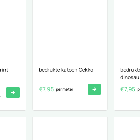
rint
bedrukte katoen Gekko
bedrukt
dinosau
€
7,95
€
7,95
per meter
p
r