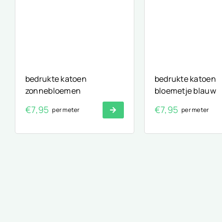
bedrukte katoen
bedrukte katoen
zonnebloemen
bloemetje blauw
€
7,95
€
7,95
per meter
per meter