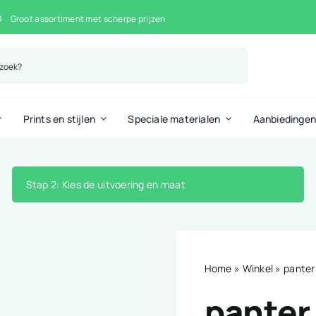
Groot assortiment met scherpe prijzen
Prints en stijlen
Speciale materialen
Aanbiedinge
Stap 2
: Kies de uitvoering en maat
Home
»
Winkel
»
panter
panter