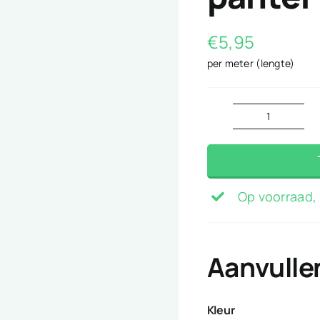
€
5,95
per meter (lengte)
panter
kobalt
blauw
aantal
Op voorraad, 
Aanvulle
Kleur