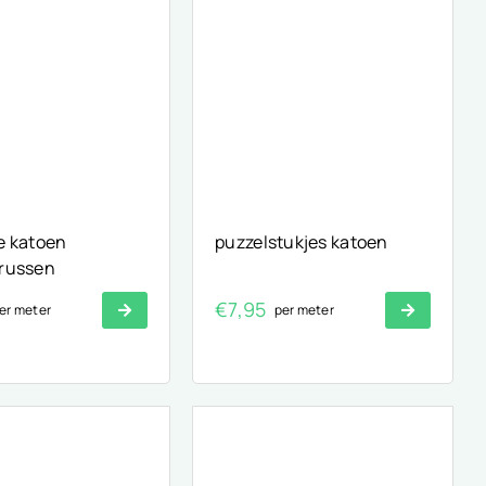
e katoen
puzzelstukjes katoen
russen
€
7,95
er meter
per meter