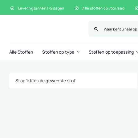
Ga
Levering binnen 1-2 dagen
Alle stoffen op voorraad
naar
inhoud
Zoeken
naar:
Alle Stoffen
Stoffen op type
Stoffen op toepassing
Stap 1
: Kies de gewenste stof