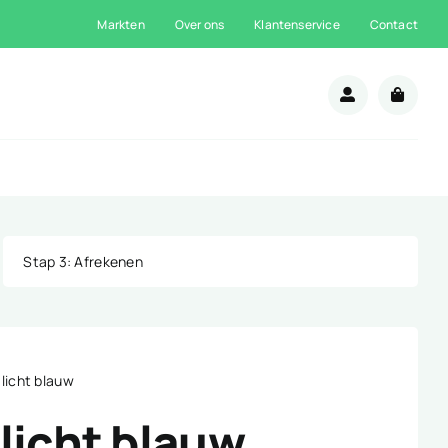
Markten
Over ons
Klantenservice
Contact
n
Stap 3
: Afrekenen
 licht blauw
licht blauw