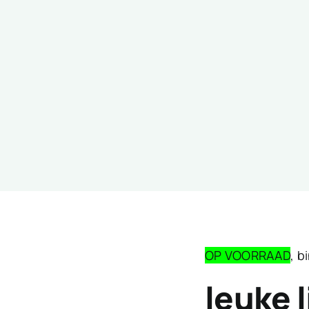
OP VOORRAAD
, b
leuke 