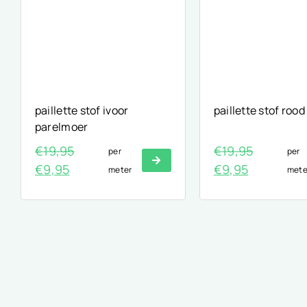
paillette stof ivoor
paillette stof rood
parelmoer
€
19,95
€
19,95
per
per
Oorspronkelijke
Huidige
Oorspronkelijke
Huidige
€
9,95
€
9,95
meter
mete
prijs
prijs
prijs
prijs
was:
is:
was:
is:
€19,95.
€9,95.
€19,95.
€9,95.