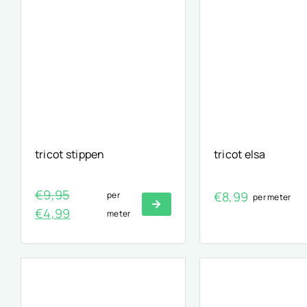
tricot stippen
tricot elsa
€
9,95
€
8,99
per
per meter
Oorspronkelijke
Huidige
€
4,99
meter
prijs
prijs
was:
is:
€9,95.
€4,99.