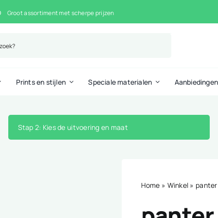
Groot assortiment met scherpe prijzen
Prints en stijlen
Speciale materialen
Aanbiedinge
Stap 2
: Kies de uitvoering en maat
Home
»
Winkel
»
panter
panter 