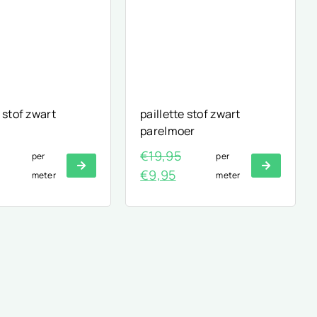
e stof zwart
paillette stof zwart
parelmoer
€
19,95
per
per
nkelijke
uidige
Oorspronkelijke
Huidige
€
9,95
meter
meter
rijs
prijs
prijs
:
was:
is:
9,95.
€19,95.
€9,95.