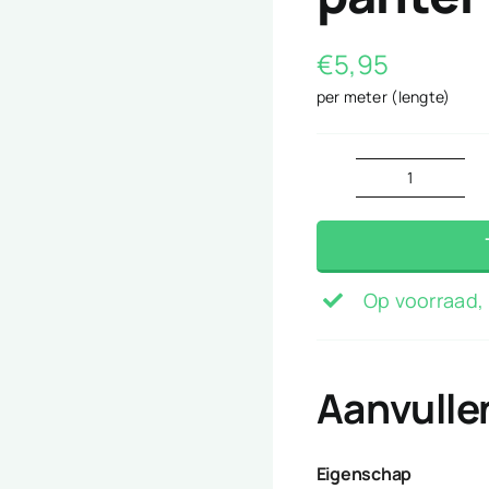
€
5,95
per meter (lengte)
panter
licht
blauw
aantal
Op voorraad, 
Aanvulle
Eigenschap