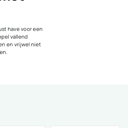
ust have voor een
epel vallend
en en vrijwel niet
gen.