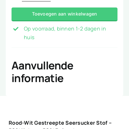
wit
Toevoegen aan winkelwagen
gestreepte
seersucker
Op voorraad, binnen 1-2 dagen in
stof
huis
aantal
Aanvullende
informatie
Rood-Wit Gestreepte Seersucker Stof –