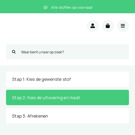
Ga
Alle stoffen op voorraad
naar
inhoud
Zoeken
naar:
Stap 1
: Kies de gewenste stof
Stap 2
: Kies de uitvoering en maat
Stap 3
: Afrekenen