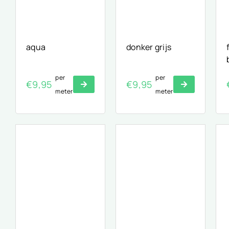
aqua
donker grijs
per
per
€
9,95
€
9,95
meter
meter