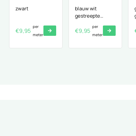
zwart
blauw wit
gestreepte
seersucker stof
per
per
€
9,95
€
9,95
meter
meter