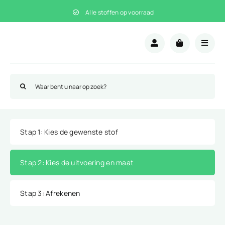
Ga
Alle stoffen op voorraad
naar
inhoud
Zoeken
naar:
Stap 1
: Kies de gewenste stof
Stap 2
: Kies de uitvoering en maat
Stap 3
: Afrekenen