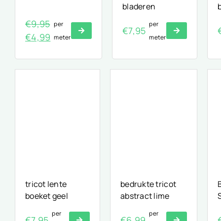
bladeren
€
9,95
per
per
€
7,95
Oorspronkelijke
Huidige
€
4,99
meter
meter
prijs
prijs
was:
is:
€9,95.
€4,99.
tricot lente
bedrukte tricot
boeket geel
abstract lime
per
per
€
7,95
€
6,99