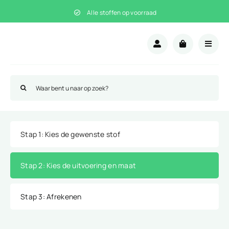
Ga
Alle stoffen op voorraad
naar
inhoud
Zoeken
naar:
Stap 1
: Kies de gewenste stof
Stap 2
: Kies de uitvoering en maat
Stap 3
: Afrekenen