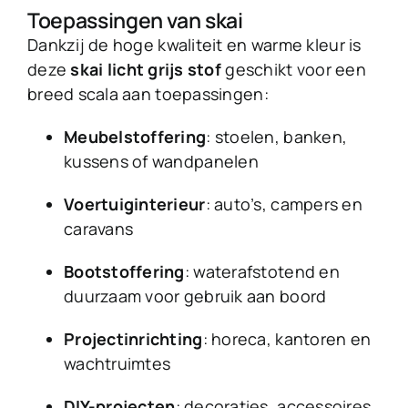
Toepassingen van skai
Dankzij de hoge kwaliteit en warme kleur is
deze
skai licht grijs stof
geschikt voor een
breed scala aan toepassingen:
Meubelstoffering
: stoelen, banken,
kussens of wandpanelen
Voertuiginterieur
: auto’s, campers en
caravans
Bootstoffering
: waterafstotend en
duurzaam voor gebruik aan boord
Projectinrichting
: horeca, kantoren en
wachtruimtes
DIY-projecten
: decoraties, accessoires