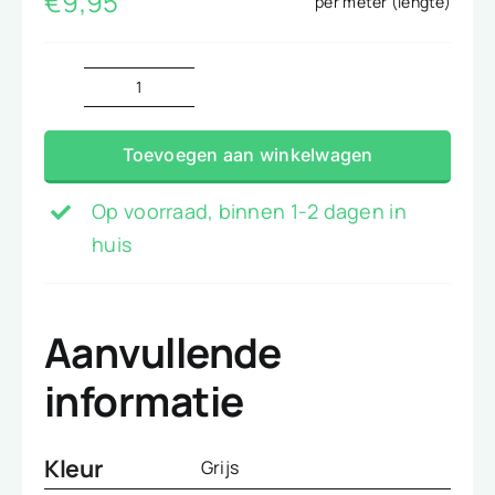
€
9,95
per meter (lengte)
Skai
licht
Toevoegen aan winkelwagen
Grijs
aantal
Op voorraad, binnen 1-2 dagen in
huis
Aanvullende
informatie
Kleur
Grijs