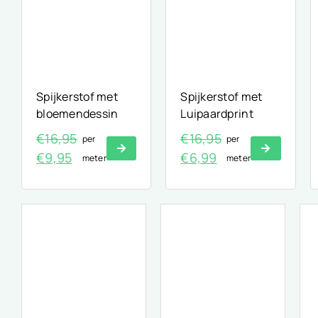
Spijkerstof met
Spijkerstof met
bloemendessin
Luipaardprint
€
16,95
€
16,95
per
per
Oorspronkelijke
Huidige
Oorspronkelijke
Huidige
€
9,95
€
6,99
meter
meter
prijs
prijs
prijs
prijs
was:
is:
was:
is:
€16,95.
€9,95.
€16,95.
€6,99.