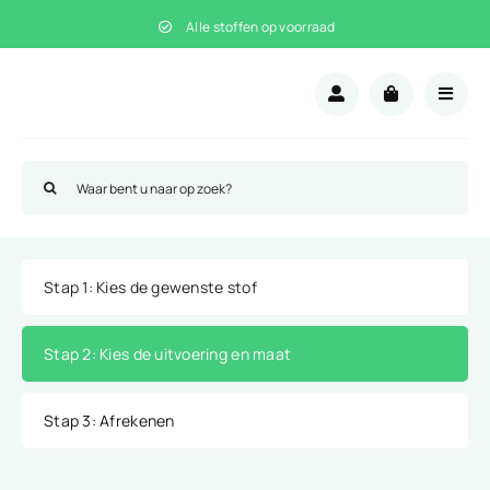
Ga
Alle stoffen op voorraad
naar
inhoud
Zoeken
naar:
Stap 1
: Kies de gewenste stof
Stap 2
: Kies de uitvoering en maat
Stap 3
: Afrekenen