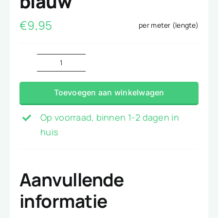
blauw
€
9,95
per meter (lengte)
Spijkerstof
midden
Toevoegen aan winkelwagen
blauw
aantal
Op voorraad, binnen 1-2 dagen in
huis
Aanvullende
informatie