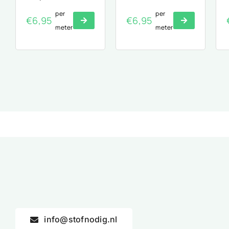
per
per
€
6,95
€
6,95
meter
meter
info@stofnodig.nl