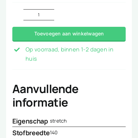
Stretch
suedine
Toevoegen aan winkelwagen
mint
aantal
Op voorraad, binnen 1-2 dagen in
huis
Aanvullende
informatie
Eigenschap
stretch
Stofbreedte
140