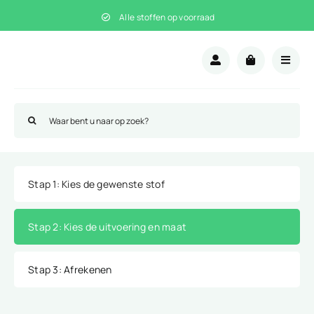
Ga
Alle stoffen op voorraad
naar
inhoud
Zoeken
naar:
Stap 1
: Kies de gewenste stof
Stap 2
: Kies de uitvoering en maat
Stap 3
: Afrekenen