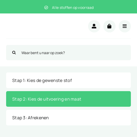
Ga
Alle stoffen op voorraad
naar
inhoud
Zoeken
naar:
Stap 1
: Kies de gewenste stof
Stap 2
: Kies de uitvoering en maat
Stap 3
: Afrekenen