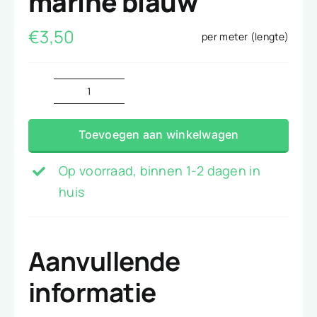
marine blauw
€
3,50
per meter (lengte)
Terlenka
Burlington
Toevoegen aan winkelwagen
marine
blauw
Op voorraad, binnen 1-2 dagen in
aantal
huis
Aanvullende
informatie