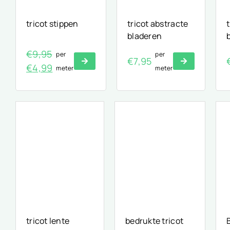
tricot stippen
tricot abstracte
t
bladeren
€
9,95
per
per
€
7,95
Oorspronkelijke
Huidige
€
4,99
meter
meter
prijs
prijs
was:
is:
€9,95.
€4,99.
tricot lente
bedrukte tricot