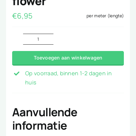
flower
€
6,95
per meter (lengte)
Tricot
Jersey
Toevoegen aan winkelwagen
paint
flower
Op voorraad, binnen 1-2 dagen in
aantal
huis
Aanvullende
informatie