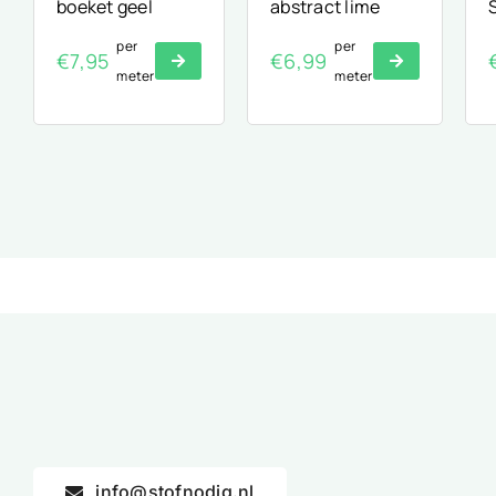
boeket geel
abstract lime
per
per
€
7,95
€
6,99
meter
meter
info@stofnodig.nl