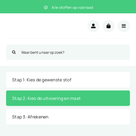
Ga
Alle stoffen op voorraad
naar
inhoud
Zoeken
naar:
Stap 1
: Kies de gewenste stof
Stap 2
: Kies de uitvoering en maat
Stap 3
: Afrekenen