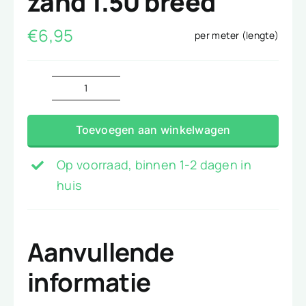
zand 1.50 breed
€
6,95
per meter (lengte)
Tricot
Jersey
Toevoegen aan winkelwagen
paisley
zand
Op voorraad, binnen 1-2 dagen in
1.50
huis
breed
aantal
Aanvullende
informatie