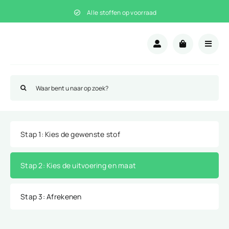
Ga
Alle stoffen op voorraad
naar
inhoud
Zoeken
naar:
Stap 1
: Kies de gewenste stof
Stap 2
: Kies de uitvoering en maat
Stap 3
: Afrekenen