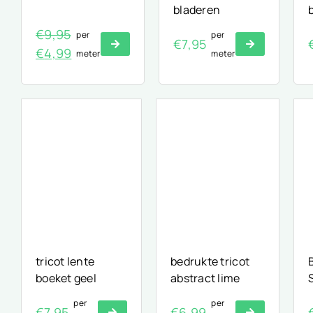
bladeren
€
9,95
per
per
€
7,95
Oorspronkelijke
Huidige
€
4,99
meter
meter
prijs
prijs
was:
is:
€9,95.
€4,99.
tricot lente
bedrukte tricot
boeket geel
abstract lime
per
per
€
7,95
€
6,99