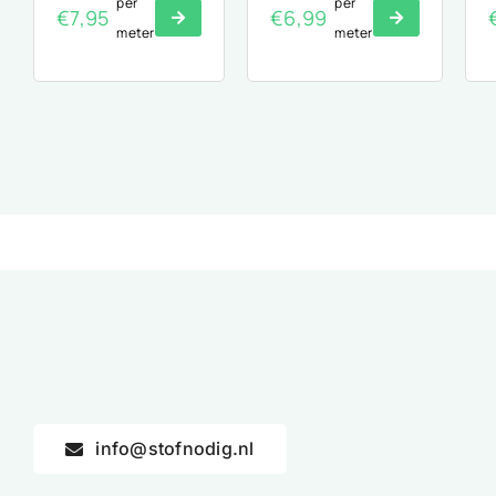
per
per
€
7,95
€
6,99
meter
meter
info@stofnodig.nl