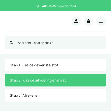
Ga
Alle stoffen op voorraad
naar
inhoud
Zoeken
naar:
Stap 1
: Kies de gewenste stof
Stap 2
: Kies de uitvoering en maat
Stap 3
: Afrekenen