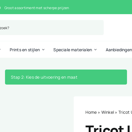
Groot assortiment met scherpe prijzen
Prints en stijlen
Speciale materialen
Aanbiedinge
Stap 2
: Kies de uitvoering en maat
Home
»
Winkel
»
Tricot
Tricot 