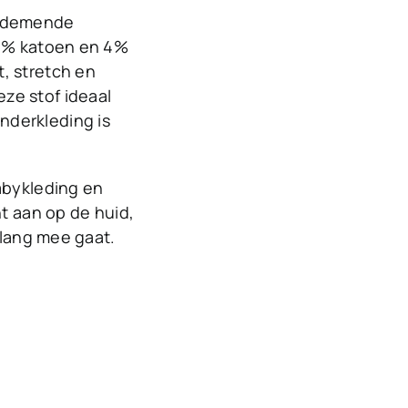
n ademende
 96% katoen en 4%
t, stretch en
ze stof ideaal
nderkleding is
babykleding en
ht aan op de huid,
e lang mee gaat.