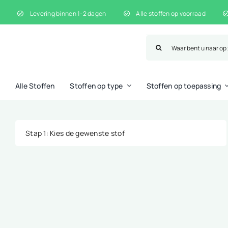
Ga
Levering binnen 1-2 dagen
Alle stoffen op voorraad
naar
inhoud
Zoeken
naar:
Alle Stoffen
Stoffen op type
Stoffen op toepassing
Stap 1
: Kies de gewenste stof