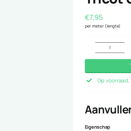
€
7,95
per meter (lengte)
Tricot
Uni
aqua
aantal
Op voorraad, 
Aanvulle
Eigenschap