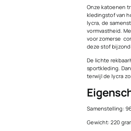
Onze katoenen tr
kledingstof van h
lycra, de samenst
vormvastheid. Met
voor zomerse com
deze stof bijzond
De lichte rekbaar
sportkleding. Dank
terwijl de lycra z
Eigensch
Samenstelling: 9
Gewicht: 220 gr