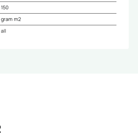
150
gram m2
all
2