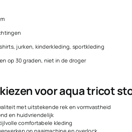
cm
ichtingen
hirts, jurken, kinderkleding, sportkleding
n op 30 graden, niet in de droger
iezen voor aqua tricot st
liteit met uitstekende rek en vormvastheid
d en huidvriendelijk
tijlvolle comfortabele kleding
 verwerken op naaimachine en overlock