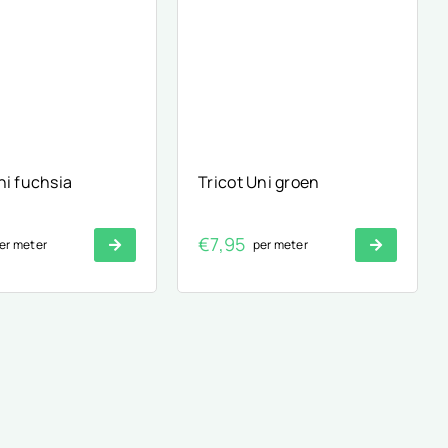
ni fuchsia
Tricot Uni groen
€
7,95
er meter
per meter