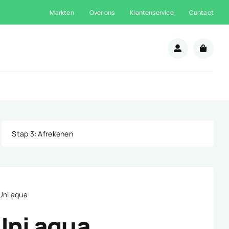
Markten
Over ons
Klantenservice
Contact
n
Stap 3
: Afrekenen
 Uni aqua
Uni aqua