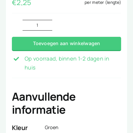
€
2,25
per meter (lengte)
Tule
hard
Toevoegen aan winkelwagen
groen
aantal
Op voorraad, binnen 1-2 dagen in
huis
Aanvullende
informatie
Kleur
Groen