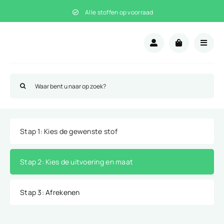
Ga
Alle stoffen op voorraad
naar
inhoud
Zoeken
naar:
Stap 1
: Kies de gewenste stof
Stap 2
: Kies de uitvoering en maat
Stap 3
: Afrekenen