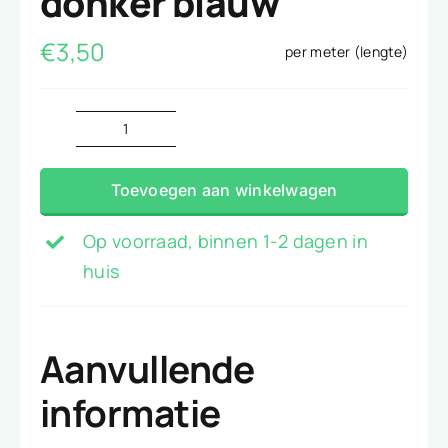
donker blauw
€
3,50
per meter (lengte)
Velours
de
Toevoegen aan winkelwagen
panne
donker
Op voorraad, binnen 1-2 dagen in
blauw
huis
aantal
Aanvullende
informatie