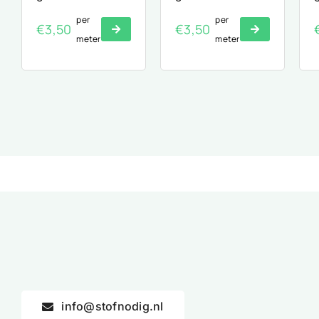
per
per
€
3,50
€
3,50
meter
meter
info@stofnodig.nl