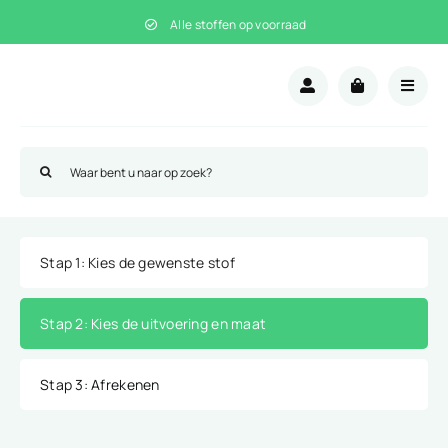
Ga
Alle stoffen op voorraad
naar
inhoud
Zoeken
naar:
Stap 1
: Kies de gewenste stof
Stap 2
: Kies de uitvoering en maat
Stap 3
: Afrekenen