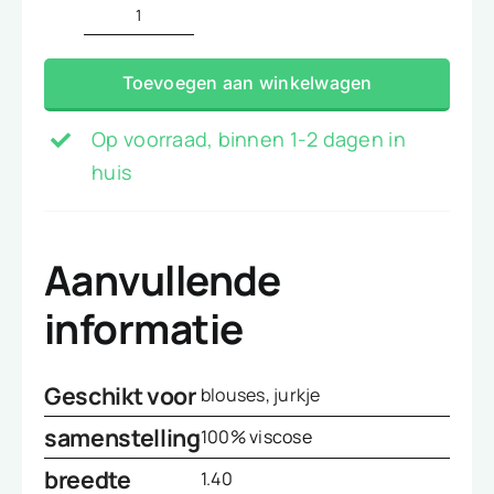
€6,99.
€4,99.
viscose
wit
Toevoegen aan winkelwagen
zwart
polkadot
Op voorraad, binnen 1-2 dagen in
aantal
huis
Aanvullende
informatie
Geschikt voor
blouses
,
jurkje
samenstelling
100% viscose
breedte
1.40