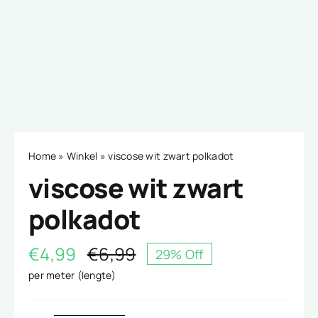
Home
»
Winkel
»
viscose wit zwart polkadot
viscose wit zwart
polkadot
€
4,99
€
6,99
29% Off
Oorspronkelijke
Huidige
per meter (lengte)
prijs
prijs
was:
is: