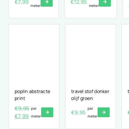
€
7,99
€
12,95
meter
meter
poplin abstracte
travel stof donker
print
olijf groen
€
9,95
per
per
€
9,95
Oorspronkelijke
Huidige
€
7,99
meter
meter
prijs
prijs