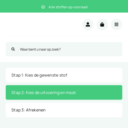
Ga
Alle stoffen op voorraad
naar
inhoud
Zoeken
naar:
Stap 1
: Kies de gewenste stof
Stap 2
: Kies de uitvoering en maat
Stap 3
: Afrekenen