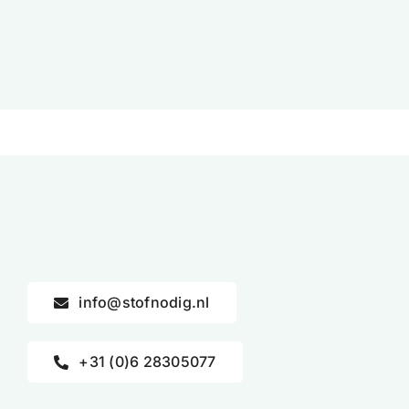
was:
is:
€9,95.
€7,99.
info@stofnodig.nl
+31 (0)6 28305077