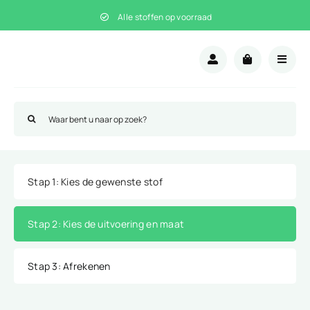
Skip
Alle stoffen op voorraad
to
content
Search
for:
Stap 1
: Kies de gewenste stof
Stap 2
: Kies de uitvoering en maat
Stap 3
: Afrekenen