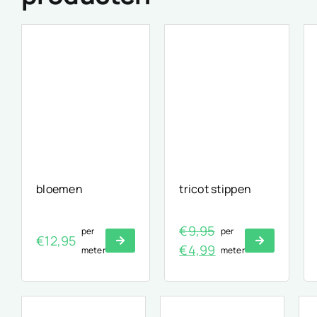
bloemen
tricot stippen
€
9,95
per
per
€
12,95
Original
Current
€
4,99
meter
meter
price
price
was:
is:
€9,95.
€4,99.