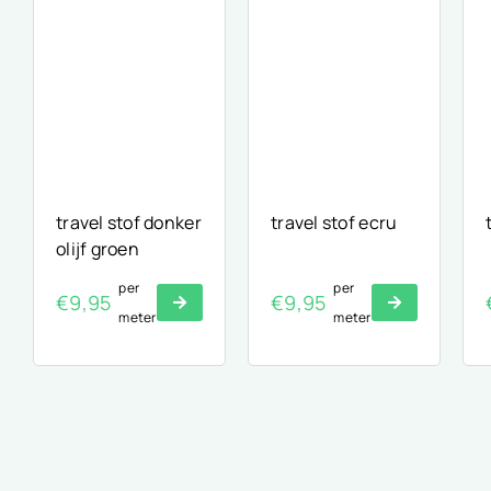
travel stof donker
travel stof ecru
olijf groen
per
per
€
9,95
€
9,95
meter
meter