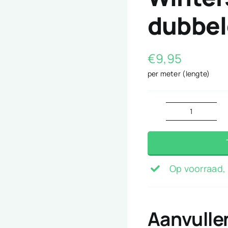
dubbel
€
9,95
per meter (lengte)
Wintersp
dubbeld
blauw
aantal
Op voorraad, 
Aanvulle