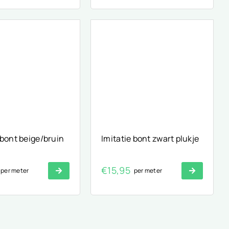
eige/bruin
Imitatie bont zwart plukje
€
15,95
per meter
per meter