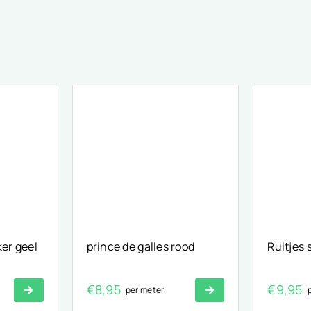
ker geel
prince de galles rood
Ruitjes 
€
8,95
€
9,95
per meter