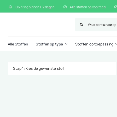
Ga
Levering binnen 1-2 dagen
Alle stoffen op voorraad
naar
inhoud
Zoeken
naar:
Alle Stoffen
Stoffen op type
Stoffen op toepassing
Stap 1
: Kies de gewenste stof