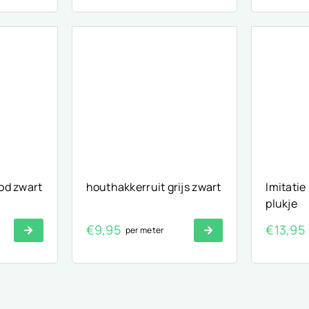
od zwart
houthakkerruit grijs zwart
Imitatie bont b
plukje
€
9,95
€
13,95
per meter