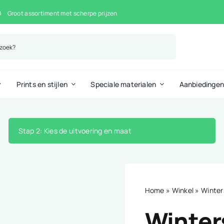
Groot assortiment met scherpe prijzen
Prints en stijlen
Speciale materialen
Aanbiedinge
Stap 2
: Kies de uitvoering en maat
Home
»
Winkel
»
Winter
Winter