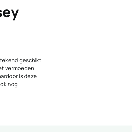
sey
tstekend geschikt
doet vermoeden
aardoor is deze
 ook nog