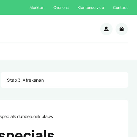
Markten
Over ons
Klantenservice
Contact
n
Stap 3
: Afrekenen
specials dubbeldoek blauw
specials