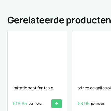
Gerelateerde producten
imitatie bont fantasie
prince de galles o
€
19,95
€
8,95
per meter
per meter