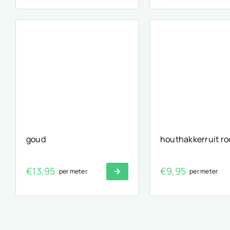
goud
houthakkerruit ro
€
13,95
€
9,95
per meter
per meter