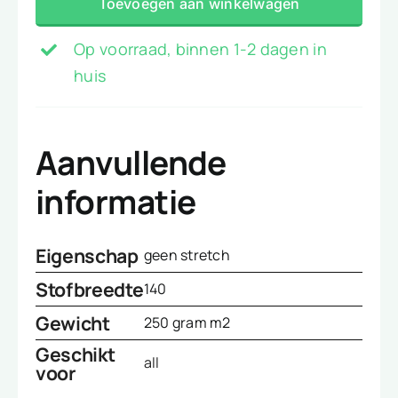
Toevoegen aan winkelwagen
aantal
Op voorraad, binnen 1-2 dagen in
huis
Aanvullende
informatie
Eigenschap
geen stretch
Stofbreedte
140
Gewicht
250 gram m2
Geschikt
all
voor