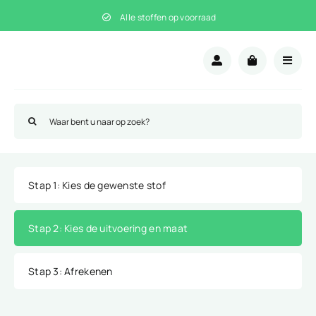
Ga
Alle stoffen op voorraad
naar
inhoud
Zoeken
naar:
Stap 1
: Kies de gewenste stof
Stap 2
: Kies de uitvoering en maat
Stap 3
: Afrekenen