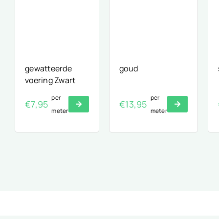
gewatteerde
goud
voering Zwart
per
per
€
7,95
€
13,95
meter
meter