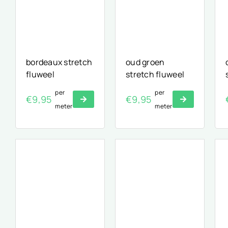
bordeaux stretch
oud groen
fluweel
stretch fluweel
per
per
€
9,95
€
9,95
meter
meter