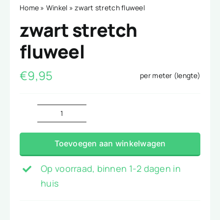
Home
»
Winkel
»
zwart stretch fluweel
zwart stretch
fluweel
€
9,95
per meter (lengte)
zwart
stretch
Toevoegen aan winkelwagen
fluweel
aantal
Op voorraad, binnen 1-2 dagen in
huis