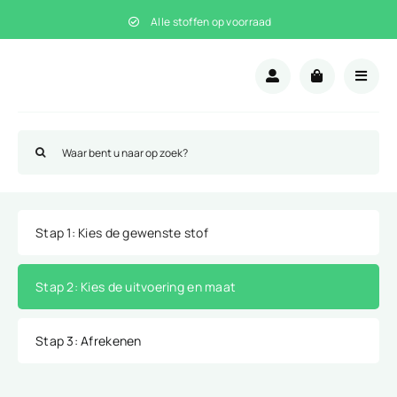
Ga
Alle stoffen op voorraad
naar
inhoud
Zoeken
naar:
Stap 1
: Kies de gewenste stof
Stap 2
: Kies de uitvoering en maat
Stap 3
: Afrekenen