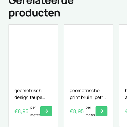
Gerelateerde
producten
geometrisch
geometrische
design taupe
print bruin, petrol
blauw ecru
en zwart
per
per
€
8,95
€
8,95
meter
meter