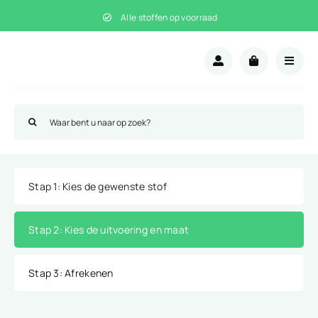
Ga
Alle stoffen op voorraad
naar
inhoud
Zoeken
naar:
Stap 1
: Kies de gewenste stof
Stap 2
: Kies de uitvoering en maat
Stap 3
: Afrekenen