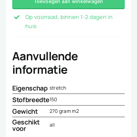
Toevoegen aan winkelwagen
aantal
Op voorraad, binnen 1-2 dagen in
huis
Aanvullende
informatie
Eigenschap
stretch
Stofbreedte
150
Gewicht
270 gram m2
Geschikt
all
voor