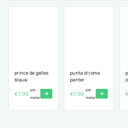
prince de galles
punta di roma
p
blauw
panter
o
per
per
€
7,99
€
7,99
meter
meter